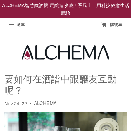
ALCHEMA智慧釀酒機-用釀造收藏四季風土，用科技療癒生活
體驗
選單
購物車
要如何在酒譜中跟釀友互動
呢？
•
ALCHEMA
Nov 24, 22