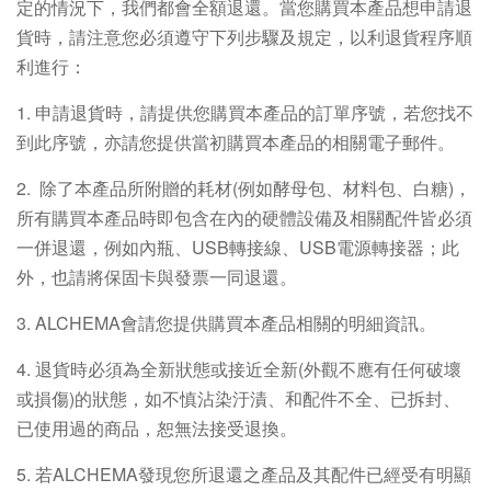
定的情況下，我們都會全額退還。當您購買本產品想申請退
貨時，請注意您必須遵守下列步驟及規定，以利退貨程序順
利進行：
1. 申請退貨時，請提供您購買本產品的訂單序號，若您找不
到此序號，亦請您提供當初購買本產品的相關電子郵件。
2. 除了本產品所附贈的耗材(例如酵母包、材料包、白糖)，
所有購買本產品時即包含在內的硬體設備及相關配件皆必須
一併退還，例如內瓶、USB轉接線、USB電源轉接器；此
外，也請將保固卡與發票一同退還。
3. ALCHEMA會請您提供購買本產品相關的明細資訊。
4. 退貨時必須為全新狀態或接近全新(外觀不應有任何破壞
或損傷)的狀態，如不慎沾染汙漬、和配件不全、已拆封、
已使用過的商品，恕無法接受退換。
5. 若ALCHEMA發現您所退還之產品及其配件已經受有明顯