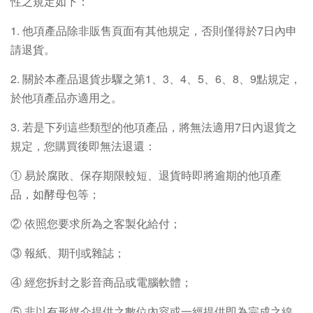
性之規定如下：
1. 他項產品除非販售頁面有其他規定，否則僅得於7日內申
請退貨。
2. 關於本產品退貨步驟之第1、3、4、5、6、8、9點規定，
於他項產品亦適用之。
3. 若是下列這些類型的他項產品，將無法適用7日內退貨之
規定，您購買後即無法退還：
① 易於腐敗、保存期限較短、退貨時即將逾期的他項產
品，如酵母包等；
② 依照您要求所為之客製化給付；
③ 報紙、期刊或雜誌；
④ 經您拆封之影音商品或電腦軟體；
⑤ 非以有形媒介提供之數位內容或一經提供即為完成之線