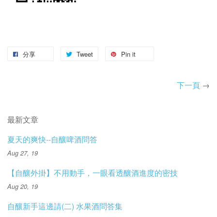
分享
Tweet
Pin it
下一頁
→
最新文章
夏天的爽快--自釀啤酒問答
Aug 27, 19
【自釀外掛】不用動手，一眼看透釀酒進度的密技
Aug 20, 19
自釀新手這邊請(二) 水果酒問答集