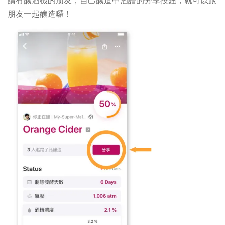
朋友一起釀造囉！