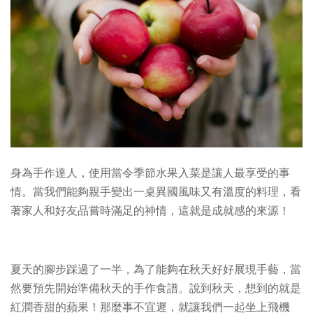
身為手作達人，使用當令季節水果入菜是讓人最享受的事
情。當我們能夠親手變出一桌異國風味又有溫度的料理，看
著家人和好友品嘗時滿足的神情，這就是成就感的來源！
夏天的腳步踩過了一半，為了能夠在秋天好好展現手藝，當
然要預先開始準備秋天的手作食譜。說到秋天，想到的就是
紅潤香甜的蘋果！那麼事不宜遲，就讓我們一起坐上飛機