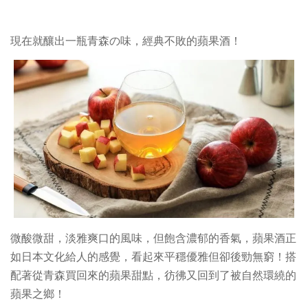
現在就釀出一瓶青森の味，經典不敗的蘋果酒！
微酸微甜，淡雅爽口的風味，但飽含濃郁的香氣，蘋果酒正
如日本文化給人的感覺，看起來平穩優雅但卻後勁無窮！搭
配著從青森買回來的蘋果甜點，彷彿又回到了被自然環繞的
蘋果之鄉！