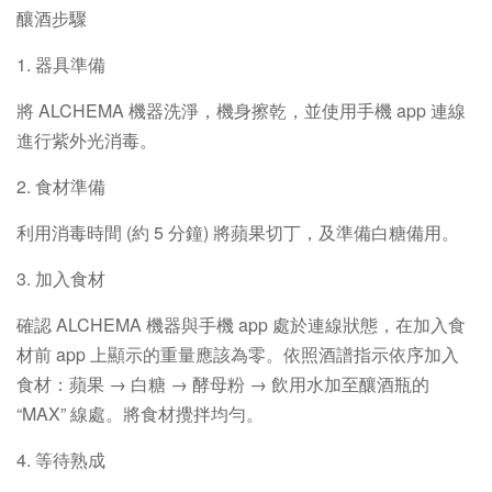
釀酒步驟
1. 器具準備
將 ALCHEMA 機器洗淨，機身擦乾，並使用手機 app 連線
進行紫外光消毒。
2. 食材準備
利用消毒時間 (約 5 分鐘) 將蘋果切丁，及準備白糖備用。
3. 加入食材
確認 ALCHEMA 機器與手機 app 處於連線狀態，在加入食
材前 app 上顯示的重量應該為零。依照酒譜指示依序加入
食材：蘋果 → 白糖 → 酵母粉 → 飲用水加至釀酒瓶的
“MAX” 線處。將食材攪拌均勻。
4. 等待熟成