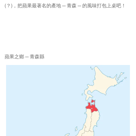
(？)，把蘋果最著名的產地 ─ 青森 ─ 的風味打包上桌吧！
蘋果之鄉 ─ 青森縣