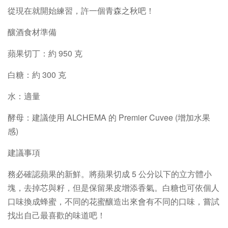
從現在就開始練習，許一個青森之秋吧！
釀酒食材準備
蘋果切丁：約 950 克
白糖：約 300 克
水：適量
酵母：建議使用 ALCHEMA 的 Premier Cuvee (增加水果
感)
建議事項
務必確認蘋果的新鮮。將蘋果切成 5 公分以下的立方體小
塊，去掉芯與籽，但是保留果皮增添香氣。白糖也可依個人
口味換成蜂蜜，不同的花蜜釀造出來會有不同的口味，嘗試
找出自己最喜歡的味道吧！