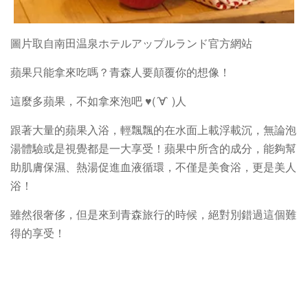
圖片取自南田温泉ホテルアップルランド官方網站
蘋果只能拿來吃嗎？青森人要顛覆你的想像！
這麼多蘋果，不如拿來泡吧 ♥(´∀` )人
跟著大量的蘋果入浴，輕飄飄的在水面上載浮載沉，無論泡
湯體驗或是視覺都是一大享受！蘋果中所含的成分，能夠幫
助肌膚保濕、熱湯促進血液循環，不僅是美食浴，更是美人
浴！
雖然很奢侈，但是來到青森旅行的時候，絕對別錯過這個難
得的享受！