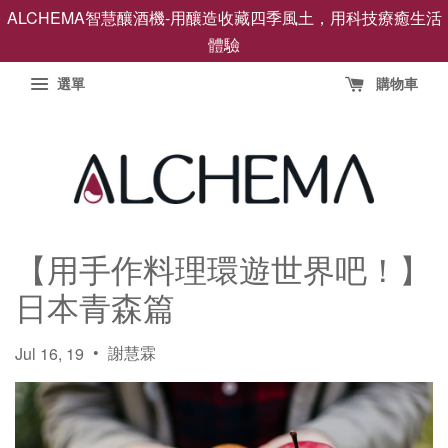
ALCHEMA智慧釀酒機-用釀造收藏四季風土，用科技療癒生活
體驗
選單
購物車
【用手作料理環遊世界吧！】
日本青森篇
•
謝慧霖
Jul 16, 19