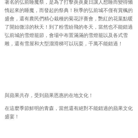
著名的弘前睡魔祭，是為了打擊炎炎夏日讓人想睡而變得懶
惰起來的睡魔，而發起的祭典！秋季的弘前城不僅有賞楓的
盛會，還有農民們精心栽種的菊花評賽會，艷紅的花葉點暖
了開始微涼的秋天！到了粉雪紛飛的冬天，當然也不能錯過
弘前城的雪燈籠節，會場中布置滿滿的雪燈籠以及各式雪
雕，還有雪屋和大型溜滑梯可以玩耍，千萬不能錯過！
與蘋果共存，受到蘋果恩惠的在地文化！
在這麼季節鮮明的青森，當然還有絕對不能錯過的蘋果文化
盛宴！