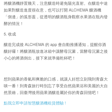
將釀酒機靜置幾天，注意釀造時避免陽光直射。在釀造中途
如果對釀造進度很在意，也可以打開 ALCHEMA 釀酒機
「側邊」的弧形蓋，從透明的釀酒瓶身觀察水果酒在瓶內發
酵的情況！
5. 收成
釀造完成後 ALCHEMA 的 app 會自動推播通知，提醒你酒
釀好囉！將釀酒瓶放進冰箱中讓酵母沉澱，當酵母沉澱之後
小心的將酒倒出，接下來就準備乾杯吧！
想到蘋果的香氣和爽脆的口感，就讓人好想立刻飛到青森大
啖一番！到青森旅行時別忘了享受自然蘋果浴和美麗的大自
然景緻，回臺灣後用蘋果酒釀造屬於你的青森回憶吧！
點我立即申請智慧釀酒機租賃體驗 !