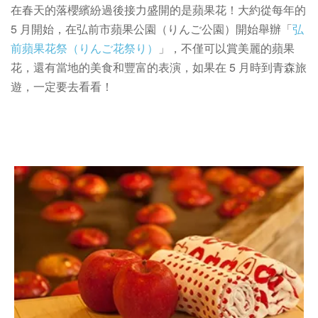
在春天的落櫻繽紛過後接力盛開的是蘋果花！大約從每年的
5 月開始，在弘前市蘋果公園（りんご公園）開始舉辦「
弘
前蘋果花祭（りんご花祭り）
」，不僅可以賞美麗的蘋果
花，還有當地的美食和豐富的表演，如果在 5 月時到青森旅
遊，一定要去看看！