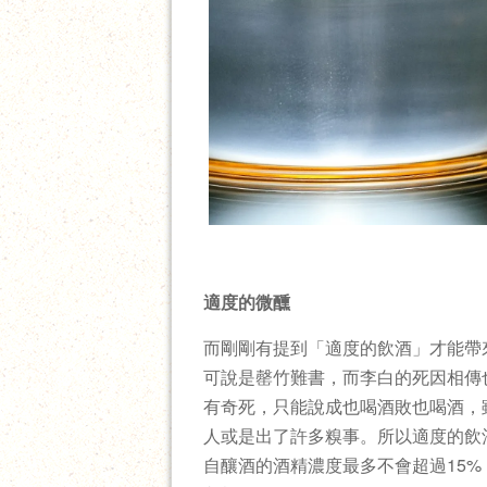
適度的微醺
而剛剛有提到「適度的飲酒」才能帶
可說是罄竹難書，而李白的死因相傳
有奇死，只能說成也喝酒敗也喝酒，
人或是出了許多糗事。所以適度的飲酒
自釀酒的酒精濃度最多不會超過15