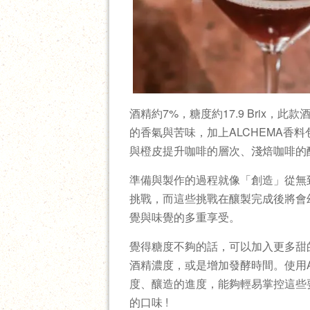
酒精約7%，糖度約17.9 Brix
的香氣與苦味，加上ALCHEMA香
與橙皮提升咖啡的層次、淺焙咖啡的
準備與製作的過程就像「創造」從無
挑戰，而這些挑戰在釀製完成後將會
覺與味覺的多重享受。
覺得糖度不夠的話，可以加入更多甜
酒精濃度，或是增加發酵時間。使用A
度、釀造的進度，能夠輕易掌控這些
的口味 !