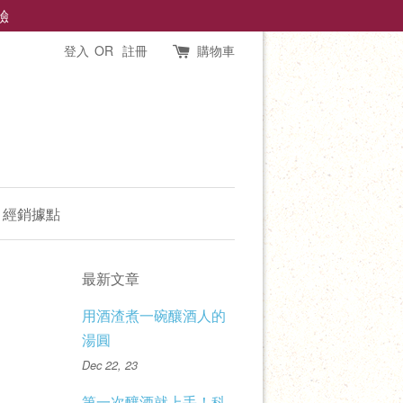
驗
登入
OR
註冊
購物車
經銷據點
最新文章
用酒渣煮一碗釀酒人的
湯圓
Dec 22, 23
第一次釀酒就上手！科