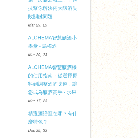
技幫你解決兩大釀酒失
敗關鍵問題
Mar 29, 23
ALCHEMA智慧釀酒小
學堂 - 烏梅酒
Mar 29, 23
ALCHEMA智慧釀酒機
的使用指南：從選擇原
料到調整酒的味道，讓
您成為釀酒高手 - 水果
Mar 17, 23
精選酒譜區在哪？有什
麼特色？
Dec 29, 22