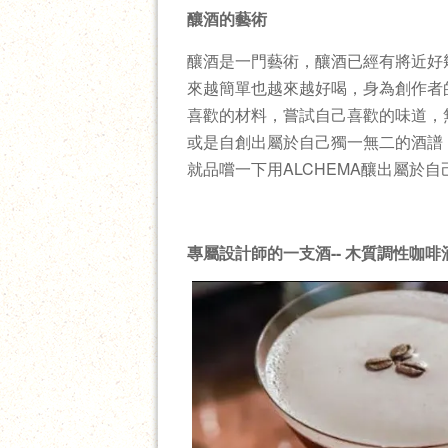
釀酒的藝術
釀酒是一門藝術，釀酒已經有將近好
來越簡單也越來越好喝，身為創作者
喜歡的材料，嘗試自己喜歡的味道，
或是自創出屬於自己獨一無二的酒譜
就品嚐一下用ALCHEMA釀出屬於
專屬設計師的一支酒-- 木質調性咖啡