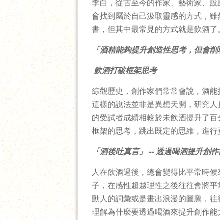
李白，從古至今的作家、藝術家、設
會找到屬於自己汲取靈感的方式，雖
書，但其中最常見的方式就是飲酒了
「酒精能夠提升創造性思考，但會削
飲酒打破框架思考
綜觀歷史，創作家們常常會說，酒能
這樣的說法並非是異想天開，研究人
的受試者成績相較於未飲酒提升了百
框架的思考，跳出既定的思維，進行
「酒後吐真言」 -- 透過喝酒提升創
人在飲酒過後，總會變得比平常時候
子，在感性超越理性之後往往會將平
動人的詞彙或是畫出浪漫的圖騰，往
理解為什麼要透過喝酒來提升創作能