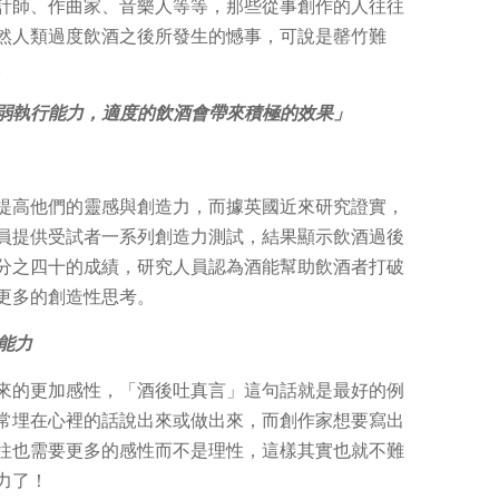
計師、作曲家、音樂人等等，那些從事創作的人往往
然人類過度飲酒之後所發生的憾事，可說是罄竹難
。
弱執行能力，適度的飲酒會帶來積極的效果」
提高他們的靈感與創造力，而據英國近來研究證實，
員提供受試者一系列創造力測試，結果顯示飲酒過後
分之四十的成績，研究人員認為酒能幫助飲酒者打破
更多的創造性思考。
作能力
來的更加感性，「酒後吐真言」這句話就是最好的例
常埋在心裡的話說出來或做出來，而創作家想要寫出
往也需要更多的感性而不是理性，這樣其實也就不難
力了！