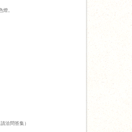
色燈。
？請洽問答集）