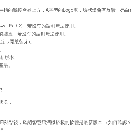
指手指的觸控產品上方，A字型的Logo處，環狀燈會有反饋，亮白
t 4s, iPad 2)，若沒有的話則無法使用。
4.0以上的裝置，若沒有的話則無法使用。
設定->開啟藍芽)。
本。
最新版本。
結產品。
？
狀況，
ＷiFI熱點後，確認智慧釀酒機搭載的軟體是最新版本 （如何確認
誤