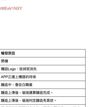
=lgrWEeV1NXY